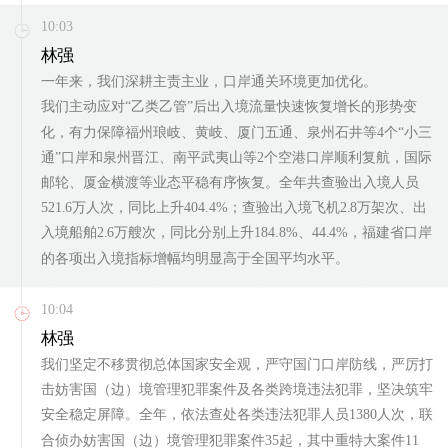
10:03
林强
一年来，我们深耕主责主业，口岸通关环境更加优化。
我们主动应对“乙类乙管”后出入境流量快速恢复增长的形势变
化，有力保障福州琅岐、黄岐、厦门五通、泉州石井等4个“小三
通”口岸和泉州晋江、南平武夷山等2个空港口岸顺利复航，国际
邮轮、厦金横渡等业态平稳有序恢复。全年共查验出入境人员
521.6万人次，同比上升404.4%；查验出入境飞机2.8万架次、出
入境船舶2.6万艘次，同比分别上升184.8%、44.4%，福建省口岸
的各项出入境指标增幅均明显高于全国平均水平。
10:04
林强
我们坚定不移贯彻总体国家安全观，严守国门口岸防线，严厉打
击妨害国（边）境管理犯罪案件及各类跨境违法犯罪，坚决筑牢
安全稳定屏障。全年，依法查处各类违法犯罪人员1380人次，联
合侦办妨害国（边）境管理犯罪案件35起，其中重特大案件11