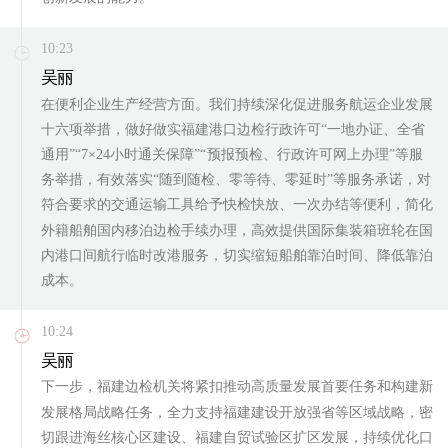
10:23
吴丽
在便利企业生产经营方面。我们持续深化促进服务航运企业发展
十六项举措，做好做实福建港口边检行政许可“一地办证、全省
通用”“7×24小时通关保障”“预报预检、行政许可网上办理”等服
务举措，有效落实“随到随检、零等待、零延时”等服务承诺，对
符合要求的交通运输工具给予快检快放、一次办结等便利，简化
外籍船舶国内移泊边检手续办理，高效提供国际集装箱班轮在国
内港口间航行临时改港服务，切实缩短船舶靠泊时间、降低靠泊
成本。
10:24
吴丽
下一步，福建边检机关将紧扣推动高质量发展首要任务和构建新
发展格局战略任务，全力支持福建建设开放强省等区域战略，密
切跟进海丝核心区建设、福建自贸试验区扩区发展，持续优化口