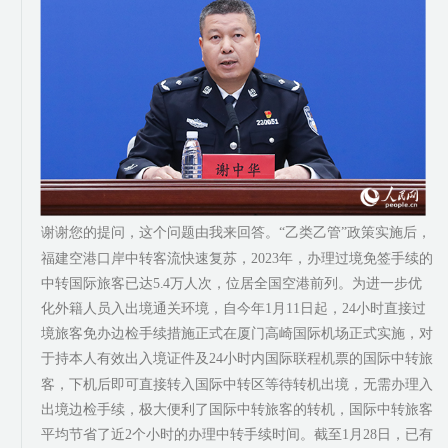
谢谢您的提问，这个问题由我来回答。“乙类乙管”政策实施后，
福建空港口岸中转客流快速复苏，2023年，办理过境免签手续的
中转国际旅客已达5.4万人次，位居全国空港前列。为进一步优
化外籍人员入出境通关环境，自今年1月11日起，24小时直接过
境旅客免办边检手续措施正式在厦门高崎国际机场正式实施，对
于持本人有效出入境证件及24小时内国际联程机票的国际中转旅
客，下机后即可直接转入国际中转区等待转机出境，无需办理入
出境边检手续，极大便利了国际中转旅客的转机，国际中转旅客
平均节省了近2个小时的办理中转手续时间。截至1月28日，已有