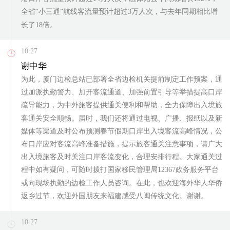
全省“小三通”航线客流量预计超过3万人次，与去年同期相比增
长了18倍。
10:27
谢中华
为此，厦门边检总站已部署全省边检机关提前制定工作预案，通
过加派执勤警力、加开客流通道、加强前置引导等举措提高口岸
疏导能力，为中外旅客提供通关便利和帮助，全力保障出入境旅
客通关安全顺畅。届时，我们还将通过电视、广播、报纸以及新
媒体等渠道及时公布预测春节假期口岸出入境客流高峰情况，公
布口岸应对客流高峰准备措施，提示旅客通关注意事项，请广大
出入境旅客及时关注口岸客流变化，合理安排行程。大家通关过
程中如有疑问，可随时拨打国家移民管理局12367政务服务平台
或向现场执勤的边检工作人员咨询。在此，也欢迎海外华人华侨
返乡过节，欢迎外国朋友来福建感受八闽传统文化。谢谢。
10:27