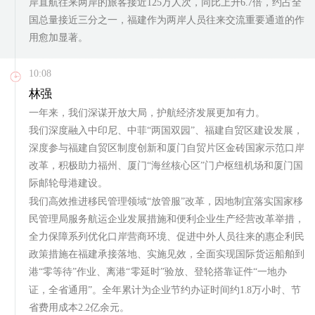
岸直航往来两岸的旅客接近125万人次，同比上升6.7倍，约占全
国总量接近三分之一，福建作为两岸人员往来交流重要通道的作
用愈加显著。
10:08
林强
一年来，我们深谋开放大局，护航经济发展更加有力。
我们深度融入中印尼、中菲“两国双园”、福建自贸区建设发展，
深度参与福建自贸区制度创新和厦门自贸片区金砖国家示范口岸
改革，积极助力福州、厦门“海丝核心区”门户枢纽机场和厦门国
际邮轮母港建设。
我们高效推进移民管理领域“放管服”改革，因地制宜落实国家移
民管理局服务航运企业发展措施和便利企业生产经营改革举措，
全力保障系列优化口岸营商环境、促进中外人员往来的惠企利民
政策措施在福建承接落地、实施见效，全面实现国际货运船舶到
港“零等待”作业、离港“零延时”验放、登轮搭靠证件“一地办
证，全省通用”。全年累计为企业节约办证时间约1.8万小时、节
省费用成本2.2亿余元。