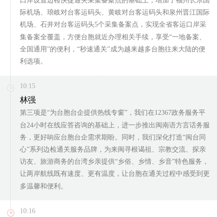
口岸设置边检快捷通关采集备案点的基础上，增加了福州长乐国
际机场、琅岐对台客运码头、黄岐对台客运码头和泉州晋江国际
机场、石井对台客运码头5个采集备案点，实现全省客运口岸采
集备案全覆盖，方便台胞就近办理相关手续，享受“一地备案、
全国通用”的便利，“秒速通关”成为越来越多台胞往来大陆的便
利选项。
10:15
林强
第三项是“为台胞台企提供热线专窗”，我们在12367政务服务平
台24小时在线应答咨询的基础上，进一步推出闽南语方言话务服
务，更好响应台胞台企需求期盼。同时，我们深化打造“闽台同
心”系列边检通关服务品牌，为来闽寻根谒祖、宗教交流、探亲
访友、旅游商务的台湾乡亲提供“乡俗、乡情、乡音”特色服务，
让两岸航线既有速度、更有温度，让台胞在通关过程中感受到更
多温馨和便利。
10:16