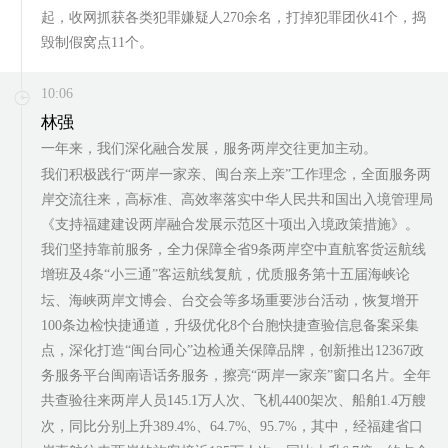
起，收网抓获各类犯罪嫌疑人270余名，打掉犯罪团伙41个，捣
毁制假窝点11个。
10:06
林强
一年来，我们深化融合发展，服务两岸交往更加主动。
我们积极践行“两岸一家亲、闽台亲上亲”工作理念，全面服务两
岸交流往来，高标准、高效率落实中华人民共和国出入境管理局
《支持福建建设两岸融合发展示范区十项出入境政策措施》。
我们坚持靠前服务，全力保障全省9条两岸空中直航客货运航线
增班及4条“小三通”客运航线复航，优质服务第十五届海峡论
坛、海峡两岸文博会、台交会等多场重要涉台活动，恢复增开
100条边检快捷通道，升级优化8个台胞快捷查验信息备案采集
点，深化打造“闽台同心”边检通关保障品牌，创新推出12367政
务服务平台闽南语话务服务，擦亮“两岸一家亲”窗口名片。全年
共查验往来两岸人员145.1万人次、飞机4400架次、船舶1.4万艘
次，同比分别上升389.4%、64.7%、95.7%，其中，经福建省口