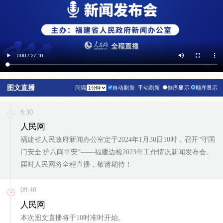
图文直播
间隔
自动刷新
手动刷新
倒序显示
顺序显示
8:30
人民网
福建省人民政府新闻办公室定于2024年1月30日10时，召开“守国
门安全 护八闽平安”——福建边检2023年工作情况新闻发布会。
届时人民网将全程直播，敬请期待！
09:40
人民网
本次图文直播将于10时准时开始。