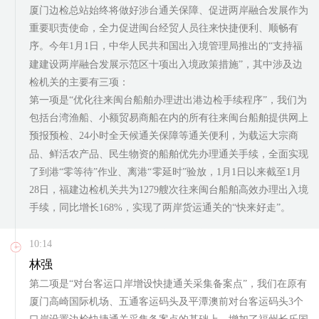
厦门边检总站始终将做好涉台通关保障、促进两岸融合发展作为
重要职责使命，全力促进闽台经贸人员往来快捷便利、顺畅有
序。今年1月1日，中华人民共和国出入境管理局推出的“支持福
建建设两岸融合发展示范区十项出入境政策措施”，其中涉及边
检机关的主要有三项：
第一项是“优化往来闽台船舶办理进出港边检手续程序”，我们为
包括台湾渔船、小额贸易商船在内的所有往来闽台船舶提供网上
预报预检、24小时全天候通关保障等通关便利，为载运大宗商
品、鲜活农产品、民生物资的船舶优先办理通关手续，全面实现
了到港“零等待”作业、离港“零延时”验放，1月1日以来截至1月
28日，福建边检机关共为1279艘次往来闽台船舶高效办理出入境
手续，同比增长168%，实现了两岸货运通关的“快来好走”。
10:14
林强
第二项是“对台客运口岸增设快捷通关采集备案点”，我们在原有
厦门高崎国际机场、五通客运码头及平潭澳前对台客运码头3个