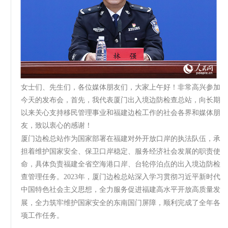
女士们、先生们，各位媒体朋友们，大家上午好！非常高兴参加
今天的发布会，首先，我代表厦门出入境边防检查总站，向长期
以来关心支持移民管理事业和福建边检工作的社会各界和媒体朋
友，致以衷心的感谢！
厦门边检总站作为国家部署在福建对外开放口岸的执法队伍，承
担着维护国家安全、保卫口岸稳定、服务经济社会发展的职责使
命，具体负责福建全省空海港口岸、台轮停泊点的出入境边防检
查管理任务。2023年，厦门边检总站深入学习贯彻习近平新时代
中国特色社会主义思想，全力服务促进福建高水平开放高质量发
展，全力筑牢维护国家安全的东南国门屏障，顺利完成了全年各
项工作任务。