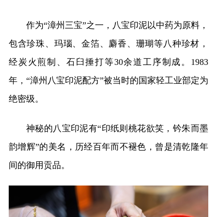
作为“漳州三宝”之一，八宝印泥以中药为原料，
包含珍珠、玛瑙、金箔、麝香、珊瑚等八种珍材，
经炭火煎制、石臼捶打等30余道工序制成。1983
年，“漳州八宝印泥配方”被当时的国家轻工业部定为
绝密级。
神秘的八宝印泥有“印纸则桃花欲笑，钤朱而墨
韵增辉”的美名，历经百年而不褪色，曾是清乾隆年
间的御用贡品。