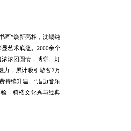
书画”焕新亮相，沈锡纯
显艺术底蕴。2000余个
递浓浓团圆情，博饼、灯
魅力，累计吸引游客2万
费持续升温。“厝边音乐
体验，骑楼文化秀与经典