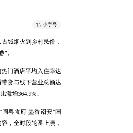
小字号
—从古城烟火到乡村民俗，
卷”。
县内热门酒店平均入住率达
上直播带货与线下营业总额达
激增364.9%。
“闽粤食府 墨香诏安”国
内容，全时段轮番上演，