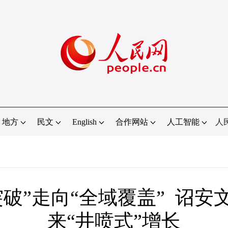
地方
民文
English
合作网站
人工智能
人
突破”走向“全域覆盖” 诏安
来“井喷式”增长