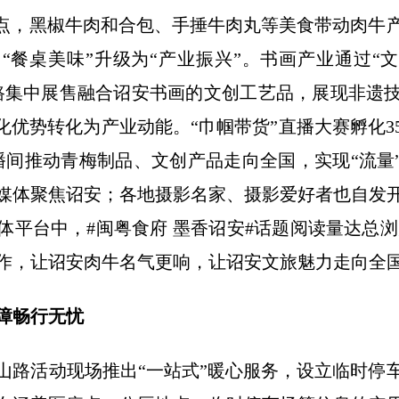
入点，黑椒牛肉和合包、手捶牛肉丸等美食带动肉牛
“餐桌美味”升级为“产业振兴”。书画产业通过“文
路集中展售融合诏安书画的文创工艺品，展现非遗
化优势转化为产业动能。“巾帼带货”直播大赛孵化
播间推动青梅制品、文创产品走向全国，实现“流量”
媒体聚焦诏安；各地摄影名家、摄影爱好者也自发
平台中，#闽粤食府 墨香诏安#话题阅读量达总浏览
作，让诏安肉牛名气更响，让诏安文旅魅力走向全
障畅行无忧
山路活动现场推出“一站式”暖心服务，设立临时停