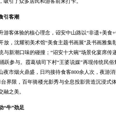
，吸引了众多居民和游客前来打卡。
食引客潮
升游客体验的核心理念，诏安中山路以“非遗+美食+
放，沈耀初美术馆“美食主题书画展”及书画雅集彰
统与新潮口味的碰撞；“诏安十大碗”场景化宴席传
踊跃参与。霞葛镇司下村“王婆说媒”再现传统民俗
山夜市烟火鼎盛，日均接待食客800余人次，夜游消
破舞台界限，百年骑楼光影秀与全息投影营造沉浸式
交融之美。
动“牛”劲足