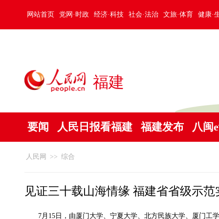
网站首页
党网·时政
经济·科技
社会·法治
文旅·体育
健康·
福建
要闻
人民日报看福建
福建发布
八闽
人民网
>>
综合
见证三十载山海情缘 福建省省级示范
7月15日，由厦门大学、宁夏大学、北方民族大学、厦门工