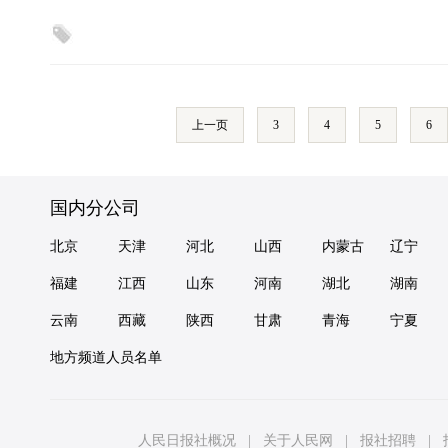
上一页
3
4
5
6
国内分公司
北京
天津
河北
山西
内蒙古
辽宁
福建
江西
山东
河南
湖北
湖南
云南
西藏
陕西
甘肃
青海
宁夏
地方频道人员名单
人民日报社概况
|
关于人民网
|
报社招聘
|