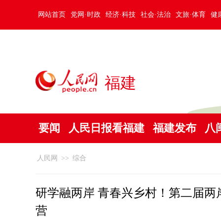
网站首页
党网·时政
经济·科技
社会·法治
文旅·体育
健
福建
要闻
人民日报看福建
福建发布
八
人民网
>>
综合
研学融两岸 青春兴乡村！第二届两
营