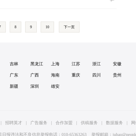
7
8
9
10
下一页
吉林
黑龙江
上海
江苏
浙江
安徽
广东
广西
海南
重庆
四川
贵州
新疆
深圳
雄安
|
招聘英才
|
广告服务
|
合作加盟
|
供稿服务
|
数据服务
|
网
民日报违法和不良信息举报电话：010-65363263 举报邮箱：
jubao@peopl