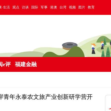
康·生活
观点
访谈
国际
军事
港澳
台湾
视频
图片
教育
闽e评
福建金融
岸青年永泰农文旅产业创新研学营开