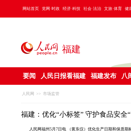
网站首页
党网·时政
经济·科技
社会·法治
文旅·体育
健
福建
要闻
人民日报看福建
福建发布
八
人民网
>>
市场监管
福建：优化“小标签” 守护食品安全“
人民网福州5月7日电 （黄东仪）优化生产日期和保质