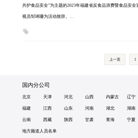
共护食品安全”为主题的2023年福建省反食品浪费暨食品安
视员邹琍珊为活动致辞。…
上一页
1
国内分公司
北京
天津
河北
山西
内蒙古
辽宁
福建
江西
山东
河南
湖北
湖南
云南
西藏
陕西
甘肃
青海
宁夏
地方频道人员名单