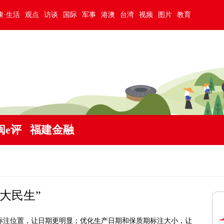
康·生活
观点
访谈
国际
军事
港澳
台湾
视频
图片
教育
闽e评
福建金融
大民生”
期标注位置，让日期更明显；优化生产日期和保质期标注大小，让